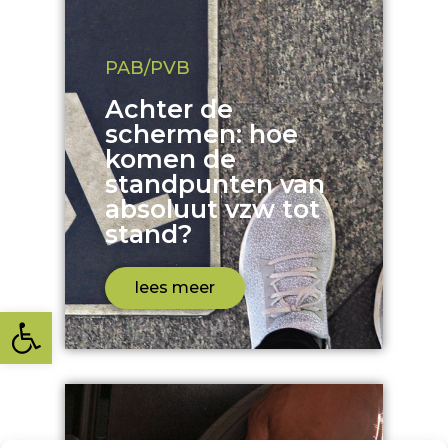
PAB/PVB
Achter de
schermen: hoe
komen de
standpunten van
absoluut vzw tot
stand?
lees meer
Toolbar openen