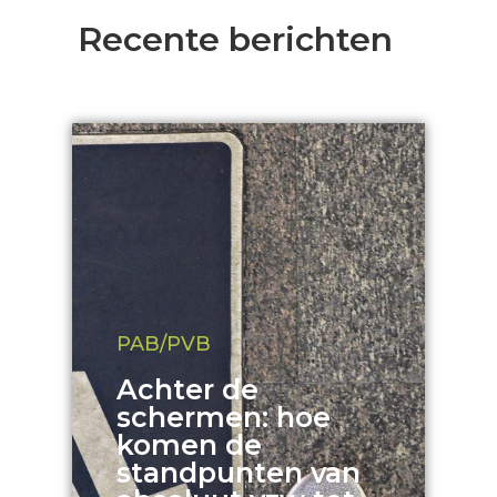
Recente berichten
PAB/PVB
Achter de
schermen: hoe
komen de
standpunten van