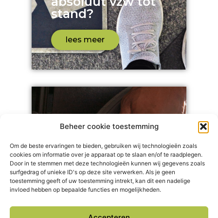
absoluut vzw tot
stand?
lees meer
Beheer cookie toestemming
Om de beste ervaringen te bieden, gebruiken wij technologieën zoals
cookies om informatie over je apparaat op te slaan en/of te raadplegen.
Door in te stemmen met deze technologieën kunnen wij gegevens zoals
surfgedrag of unieke ID's op deze site verwerken. Als je geen
toestemming geeft of uw toestemming intrekt, kan dit een nadelige
PAB/PVB
invloed hebben op bepaalde functies en mogelijkheden.
Flexi-jobs en
PAB/PVB?
Accepteren