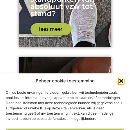
absoluut vzw tot
stand?
lees meer
Beheer cookie toestemming
Om de beste ervaringen te bieden, gebruiken wij technologieën zoals
cookies om informatie over je apparaat op te slaan en/of te raadplegen.
Door in te stemmen met deze technologieën kunnen wij gegevens zoals
surfgedrag of unieke ID's op deze site verwerken. Als je geen
toestemming geeft of uw toestemming intrekt, kan dit een nadelige
PAB/PVB
invloed hebben op bepaalde functies en mogelijkheden.
Flexi-jobs en