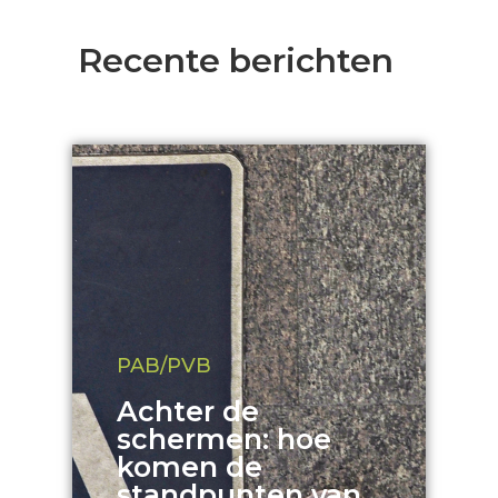
Recente berichten
PAB/PVB
Achter de
schermen: hoe
komen de
standpunten van