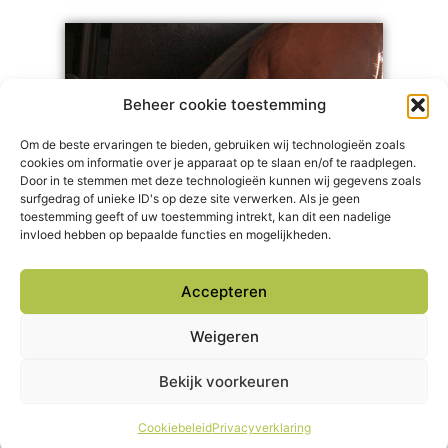
Beheer cookie toestemming
Om de beste ervaringen te bieden, gebruiken wij technologieën zoals
cookies om informatie over je apparaat op te slaan en/of te raadplegen.
Door in te stemmen met deze technologieën kunnen wij gegevens zoals
surfgedrag of unieke ID's op deze site verwerken. Als je geen
toestemming geeft of uw toestemming intrekt, kan dit een nadelige
PAB/PVB
invloed hebben op bepaalde functies en mogelijkheden.
Flexi-jobs en
PAB/PVB?
Accepteren
Toolbar openen
Weigeren
lees meer
Bekijk voorkeuren
Cookiebeleid
Privacyverklaring