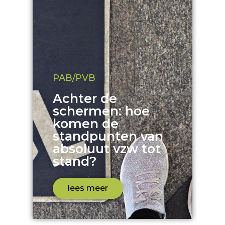
PAB/PVB
Achter de
schermen: hoe
komen de
standpunten van
absoluut vzw tot
stand?
lees meer