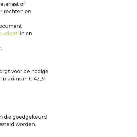
etariaat of
ar rechten en
 document
ebudget’
in en
.
 zorgt voor de nodige
van maximum € 42,31
ten die goedgekeurd
esteld worden.