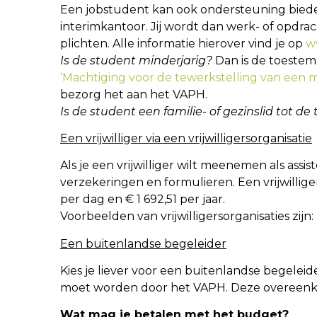
Een jobstudent kan ook ondersteuning bieden o
interimkantoor. Jij wordt dan werk- of opdra
plichten. Alle informatie hierover vind je op
w
Is de student minderjarig?
Dan is de toestem
‘Machtiging voor de tewerkstelling van een m
bezorg het aan het VAPH.
Is de student een familie- of gezinslid tot 
Een vrijwilliger via een vrijwilligersorganisatie
Als je een vrijwilliger wilt meenemen als assi
verzekeringen en formulieren. Een vrijwilli
per dag en € 1 692,51 per jaar.
Voorbeelden van vrijwilligersorganisaties zijn:
Een buitenlandse begeleider
Kies je liever voor een buitenlandse begele
moet worden door het VAPH. Deze overeenkom
Wat mag je betalen met het budget?