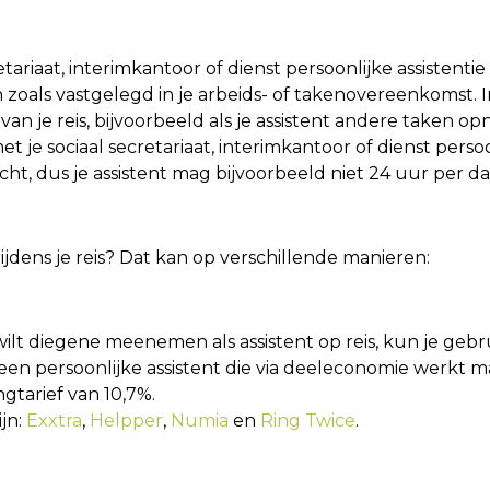
tariaat, interimkantoor of dienst persoonlijke assistentie d
oals vastgelegd in je arbeids- of takenovereenkomst. I
 je reis, bijvoorbeeld als je assistent andere taken o
je sociaal secretariaat, interimkantoor of dienst persoon
cht, dus je assistent mag bijvoorbeeld niet 24 uur per da
tijdens je reis? Dat kan op verschillende manieren:
wilt diegene meenemen als assistent op reis, kun je ge
n persoonlijke assistent die via deeleconomie werkt m
gtarief van 10,7%.
jn:
Exxtra
,
Helpper
,
Numia
en
Ring Twice
.