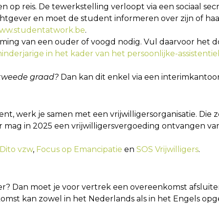
p reis. De tewerkstelling verloopt via een sociaal secr
chtgever en moet de student informeren over zijn of ha
ww.studentatwork.be
.
ming van een ouder of voogd nodig. Vul daarvoor het
inderjarige in het kader van het persoonlijke-assistenti
de tweede graad?
Dan kan dit enkel via een interimkantoor
stent, werk je samen met een vrijwilligersorganisatie. Die
ger mag in 2025 een vrijwilligersvergoeding ontvangen 
Dito vzw
,
Focus op Emancipatie
en
SOS Vrijwilligers
.
ider? Dan moet je voor vertrek een overeenkomst afslui
st kan zowel in het Nederlands als in het Engels opg