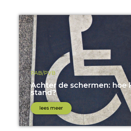
PAB/PVB
Achter de schermen: hoe 
stand?
lees meer