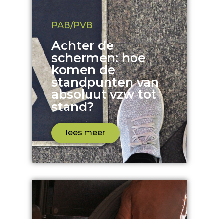
PAB/PVB
Achter de
schermen: hoe
komen de
standpunten van
absoluut vzw tot
stand?
lees meer