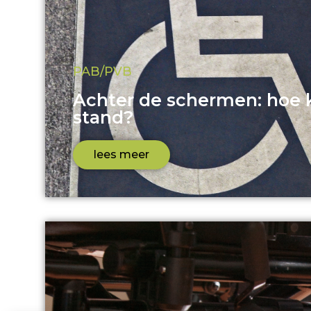
PAB/PVB
Achter de schermen: hoe 
stand?
lees meer