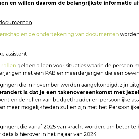
en en willen daarom de belangrijkste informatie ui
 documenten
rschap en de ondertekening van documenten
worden 
e assistent
 rollen
gelden alleen voor situaties waarin de persoon 
derjarigen met een PAB en meerderjarigen die een bew
jzigingen die in november werden aangekondigd, zijn uitg
verandert is dat je een takenovereenkomst met jezel
bent en de rollen van budgethouder en persoonlijke assi
 dan meer mogelijkheden zullen zijn met het Persoonlijk
ngen, die vanaf 2025 van kracht worden, om beter te b
etails hierover in het najaar van 2024.