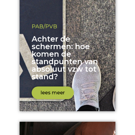
PAB/PVB
Achter de
schermen: hoe
komen de
standpunten van
absoluut vzw tot
stand?
lees meer