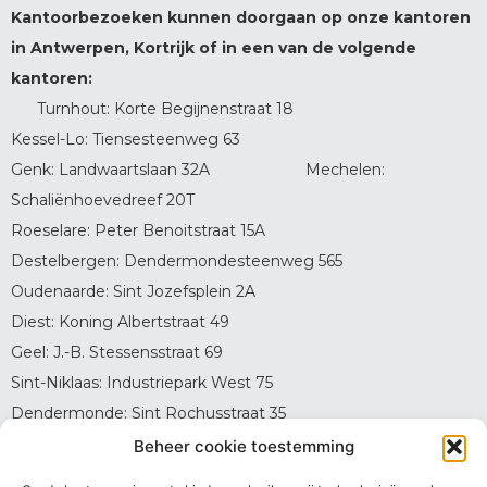
Kantoorbezoeken kunnen doorgaan op onze kantoren
in Antwerpen, Kortrijk of in een van de volgende
kantoren:
Turnhout: Korte Begijnenstraat 18
Kessel-Lo: Tiensesteenweg 63
Genk: Landwaartslaan 32A Mechelen:
Schaliënhoevedreef 20T
Roeselare: Peter Benoitstraat 15A
Destelbergen: Dendermondesteenweg 565
Oudenaarde: Sint Jozefsplein 2A
Diest: Koning Albertstraat 49
Geel: J.-B. Stessensstraat 69
Sint-Niklaas: Industriepark West 75
Dendermonde: Sint Rochusstraat 35
Oostende: Violierenlaan 3B
Beheer cookie toestemming
Brasschaat: Azalealaan 3 (zaal Thys)