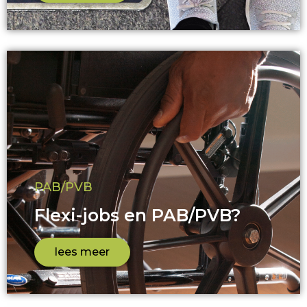
stuur Thijs een mail
PAB/PVB
Flexi-jobs en PAB/PVB?
lees meer