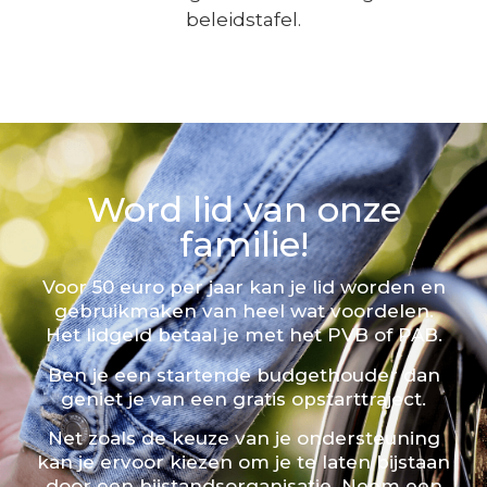
beleidstafel.
Word lid van onze
familie!
Voor 50 euro per jaar kan je lid worden en
gebruikmaken van heel wat voordelen.
Het lidgeld betaal je met het PVB of PAB.
Ben je een startende budgethouder dan
geniet je van een gratis opstarttraject.
Net zoals de keuze van je ondersteuning
kan je ervoor kiezen om je te laten bijstaan
door een bijstandsorganisatie. Neem een