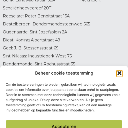
Schaliënhoevedreef 20T
Roeselare: Peter Benoitstraat 15A
Destelbergen: Dendermondesteenweg 565
Oudenaarde: Sint Jozefsplein 2A
Diest: Koning Albertstraat 49
Geel: J.-B. Stessensstraat 69
Sint-Niklaas: Industriepark West 75
Dendermonde: Sint Rochusstraat 35
Oostende: Violierenlaan 3B
Beheer cookie toestemming
Brasschaat: Azalealaan 3 (zaal Thys)
Om de beste ervaringen te bieden, gebruiken wij technologieën zoals
Brecht: Gasthuisstraat 11
cookies om informatie over je apparaat op te slaan en/of te raadplegen.
Door in te stemmen met deze technologieën kunnen wij gegevens zoals
Toegankelijkheidsverklaring
surfgedrag of unieke ID's op deze site verwerken. Als je geen
toestemming geeft of uw toestemming intrekt, kan dit een nadelige
invloed hebben op bepaalde functies en mogelijkheden.
Privacyverklaring
Klachtenprocedure
Accepteren