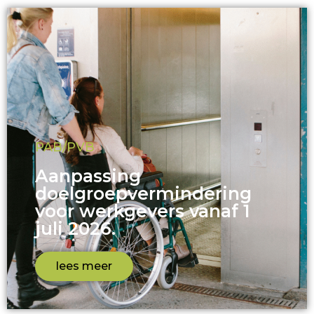
PAB/PVB
Aanpassing
doelgroepvermindering
voor werkgevers vanaf 1
juli 2026.
lees meer