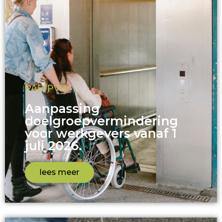
PAB/PVB
Aanpassing
doelgroepvermindering
voor werkgevers vanaf 1
juli 2026.
lees meer