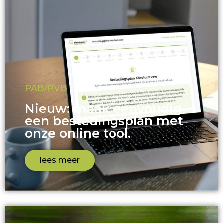
PAB/PVB
Nieuw: maak eenvoudig
een bestedingsplan met
onze online tool.
lees meer