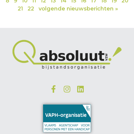
8
9
10
11
12
13
14
15
16
17
18
19
20
21
22
volgende nieuwsberichten »