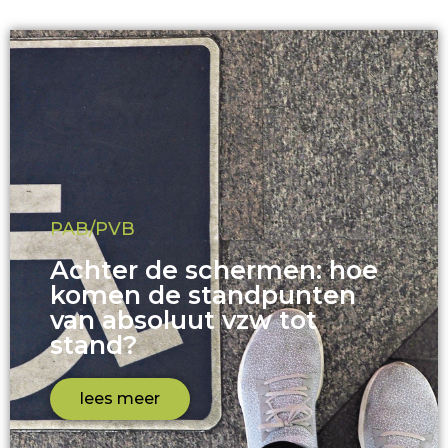
PAB/PVB
Achter de schermen: hoe
komen de standpunten
van absoluut vzw tot
stand?
lees meer