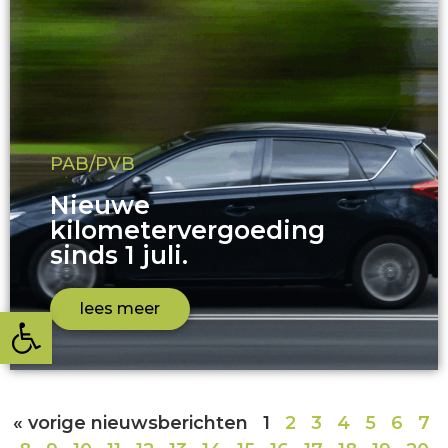
PAB/PVB
Nieuwe
kilometervergoeding
sinds 1 juli.
lees meer
Toolbar openen
« vorige nieuwsberichten
1
2
3
4
5
6
7