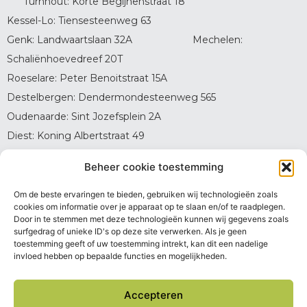
Turnhout: Korte Begijnenstraat 18
Kessel-Lo: Tiensesteenweg 63
Genk: Landwaartslaan 32A Mechelen:
Schaliënhoevedreef 20T
Roeselare: Peter Benoitstraat 15A
Destelbergen: Dendermondesteenweg 565
Oudenaarde: Sint Jozefsplein 2A
Diest: Koning Albertstraat 49
Geel: J.-B. Stessensstraat 69
Beheer cookie toestemming
Sint-Niklaas: Industriepark West 75
Dendermonde: Sint Rochusstraat 35
Om de beste ervaringen te bieden, gebruiken wij technologieën zoals
cookies om informatie over je apparaat op te slaan en/of te raadplegen.
Oostende: Violierenlaan 3B
Door in te stemmen met deze technologieën kunnen wij gegevens zoals
Brasschaat: Azalealaan 3 (zaal Thys)
surfgedrag of unieke ID's op deze site verwerken. Als je geen
toestemming geeft of uw toestemming intrekt, kan dit een nadelige
Brecht: Gasthuisstraat 11
invloed hebben op bepaalde functies en mogelijkheden.
Toegankelijkheidsverklaring
Accepteren