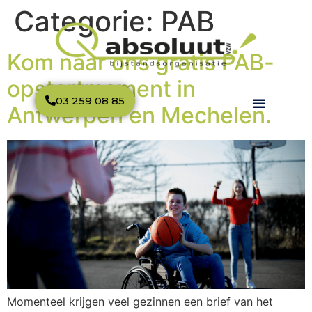
Categorie:
PAB
Kom naar ons gratis PAB-
opstartmoment in
03 259 08 85
Antwerpen en Mechelen.
Momenteel krijgen veel gezinnen een brief van het