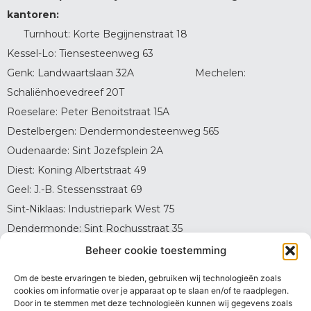
kantoren:
Turnhout: Korte Begijnenstraat 18
Kessel-Lo: Tiensesteenweg 63
Genk: Landwaartslaan 32A Mechelen:
Schaliënhoevedreef 20T
Roeselare: Peter Benoitstraat 15A
Destelbergen: Dendermondesteenweg 565
Oudenaarde: Sint Jozefsplein 2A
Diest: Koning Albertstraat 49
Geel: J.-B. Stessensstraat 69
Sint-Niklaas: Industriepark West 75
Dendermonde: Sint Rochusstraat 35
Oostende: Violierenlaan 3B
Beheer cookie toestemming
Brasschaat: Azalealaan 3 (zaal Thys)
Om de beste ervaringen te bieden, gebruiken wij technologieën zoals
Brecht: Gasthuisstraat 11
cookies om informatie over je apparaat op te slaan en/of te raadplegen.
Door in te stemmen met deze technologieën kunnen wij gegevens zoals