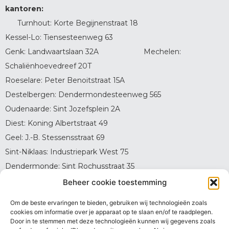
kantoren:
Turnhout: Korte Begijnenstraat 18
Kessel-Lo: Tiensesteenweg 63
Genk: Landwaartslaan 32A Mechelen:
Schaliënhoevedreef 20T
Roeselare: Peter Benoitstraat 15A
Destelbergen: Dendermondesteenweg 565
Oudenaarde: Sint Jozefsplein 2A
Diest: Koning Albertstraat 49
Geel: J.-B. Stessensstraat 69
Sint-Niklaas: Industriepark West 75
Dendermonde: Sint Rochusstraat 35
Oostende: Violierenlaan 3B
Beheer cookie toestemming
Brasschaat: Azalealaan 3 (zaal Thys)
Om de beste ervaringen te bieden, gebruiken wij technologieën zoals
Brecht: Gasthuisstraat 11
cookies om informatie over je apparaat op te slaan en/of te raadplegen.
Door in te stemmen met deze technologieën kunnen wij gegevens zoals