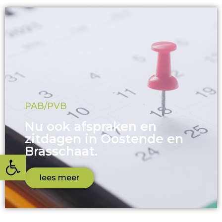
PAB/PVB
Nu ook afspraken en
zitdagen in Oostende en
Brasschaat.
Toolbar openen
lees meer