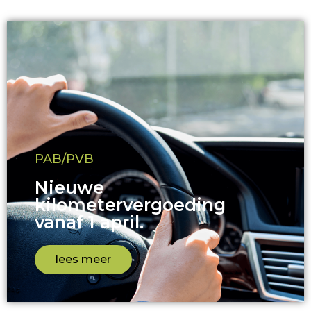
PAB/PVB
Nieuwe
kilometervergoeding
vanaf 1 april.
lees meer