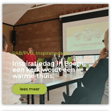
PAB/PVB
,
Inspiratiedagen
Inspiratiedag in Boom:
een kerk wordt een
warme thuis.
lees meer