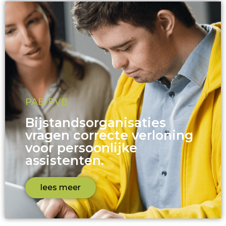
PAB/PVB
Bijstandsorganisaties
vragen correcte verloning
voor persoonlijke
assistenten.
lees meer