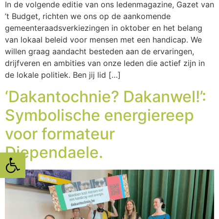
In de volgende editie van ons ledenmagazine, Gazet van
’t Budget, richten we ons op de aankomende
gemeenteraadsverkiezingen in oktober en het belang
van lokaal beleid voor mensen met een handicap. We
willen graag aandacht besteden aan de ervaringen,
drijfveren en ambities van onze leden die actief zijn in
de lokale politiek. Ben jij lid […]
‘Dakantochnie? Dakanwel!’:
Symbolische energiereep
voor formateur
Diependaele.
Toolbar openen